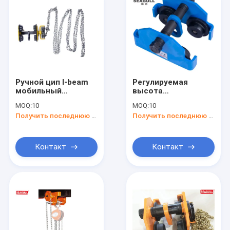
Ручной цип I-beam
Регулируемая
мобильный
высота
автомобиль
передвижная
MOQ:
10
MOQ:
10
толкательная
Получить последнюю цену
Получить последнюю цену
тележка с
вместимостью 100
кг
Контакт
Контакт
Дом
Продукты
О нас