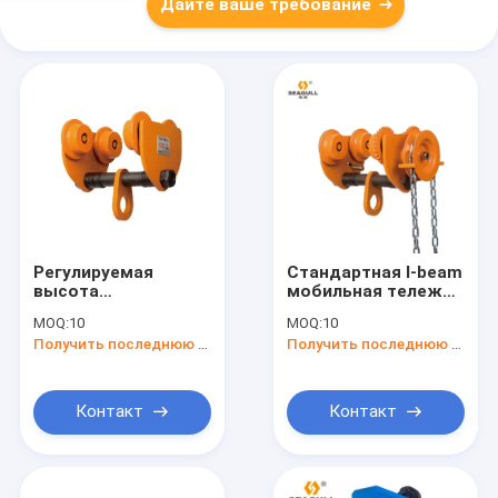
Дайте ваше требование
Регулируемая
Стандартная I-beam
высота
мобильная тележка
толкательная
для плавной и
MOQ:
10
MOQ:
10
дорожная тележка
легкой перевозки
Получить последнюю цену
Получить последнюю цену
тяжелая
грузов
грузоподъемность
30 т
Контакт
Контакт