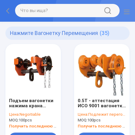
Нажмите Вагонетку Перемещения
(35)
Подъем вагонетки
0.5T - аттестация
нажима крана
ИСО 9001 вагонетки
кливера/
вагонетки
Цена:
Negoitiable
Цена:
Подлежит переговорам
грузоподъемная
перемещения
MOQ:
100pcs
MOQ:
100pcs
цепь вагонетки 30
нажима 30Т
тонн зацепили
зацепленная
Получить последнюю цену
Получить последнюю цену
вагонетку
грузоподъемной