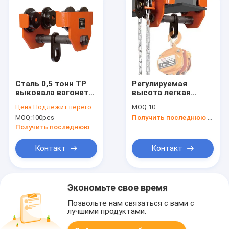
Сталь 0,5 тонн TP
Регулируемая
выковала вагонетку
высота легкая
электрической
толкательная
Цена:
Подлежит переговорам
MOQ:
10
лебедки, вагонетку
дорожная тележка
MOQ:
100pcs
Получить последнюю цену
луча пакгауза
- вместимость 100
фабрики
кг веса
Получить последнюю цену
поднимаясь
Контакт
Контакт
Экономьте свое время
Позвольте нам связаться с вами с
лучшими продуктами.