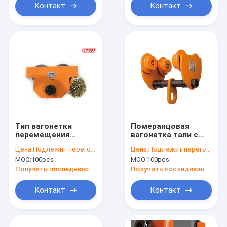
цепью
Контакт
Контакт
Тип вагонетки
Померанцовая
перемещения
вагонетка тали с
нажима
цепью GCT610,
Цена:
Подлежит переговорам
Цена:
Подлежит переговорам
поверхности
вагонетка подъема
MOQ:
100pcs
MOQ:
100pcs
картины ТГ ручной
10 тонн ручная
с длинной цепью
Получить последнюю цену
Получить последнюю цену
Контакт
Контакт