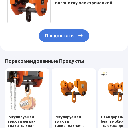
вагонетку электрической
лебедки, вагонетку луча
пакгауза фабрики
поднимаясь
Продолжать
Порекомендованные Продукты
Регулируемая
Регулируемая
Стандартная 
высота легкая
высота
beam мобиль
толкательная
толкательная
тележка для