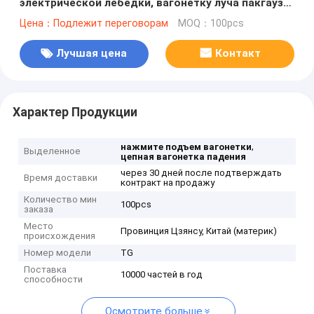
электрической лебедки, вагонетку луча пакгауза
фабрики поднимаясь
Цена：Подлежит переговорам
MOQ：100pcs
Лучшая цена
Контакт
Характер Продукции
,
нажмите подъем вагонетки
Выделенное
цепная вагонетка падения
через 30 дней после подтверждать
Время доставки
контракт на продажу
Количество мин
100pcs
заказа
Место
Провинция Цзянсу, Китай (материк)
происхождения
Номер модели
TG
Поставка
10000 частей в год
способности
Осмотрите больше