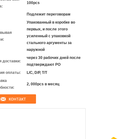
100pcs
а:
Подлежит переговорам
Упакованный в коробке во
первых, и после этого
овывая
усиленный с упаковкой
и:
стального аргументы за
наружной
через 30 рабочих дней после
 доставки:
подтверждают PO
ия оплаты:
L/C, D/P, T/T
авка
2, 000pcs в месяц
бности:
контакт