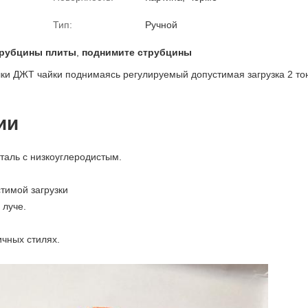
Тип:
Ручной
трубцины плиты
,
поднимите струбцины
лки ДЖТ чайки поднимаясь регулируемый допустимая загрузка 2 то
ии
таль с низкоуглеродистым.
стимой загрузки
 луче.
ичных стилях.