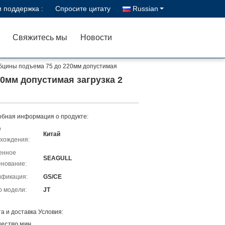
 поддержка :
Спросите цитату
Russian
Свяжитесь мы
Новости
убцины подъема 75 до 220мм допустимая
0мм допустимая загрузка 2
бная информация о продукте:
о
Китай
хождения:
енное
SEAGULL
нование:
ификация:
GS/CE
 модели:
JT
а и доставка Условия:
чество мин