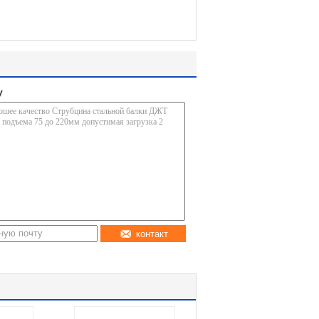
у
контакт