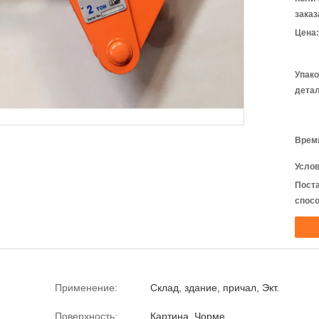
заказ
Цена:
Упак
детал
Время
Услов
Пост
спосо
Применение:
Склад, здание, причал, Экт.
Поверхность:
Картина, Чорме