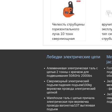
Челюсть струбцины
вручи
горизонтального
экспл
луча 10 тонн
тип с
сверхмощная
струб
поднимаясь
струб
раскрывая 0-
подни
125мм
польз
Лебедки электрические цепи
Ме
Материал:
Сталь
конст
ja
Условие:
Новый
Назва
Использование:
п
а:
Стр
Алюминиевая электрическая таль с
Гол
однимаясь стальна
Прим
цепью 2 тонны с крючком для
под
подвешивания 50/60Hz 2000lbs
обо
я пластина
ауз, 
Цвет:
Опционный
л, ect.
Сверхмощный электрический
Jac
подъем падения подъем/100kg
мех
Емко
веревочки провода электрический
- ф
станд
цепной
Jac
Warehouse таль с цепью причала
сва
электрическая при веревочка
под
провода вагонетка/10T вытягивая
подъем