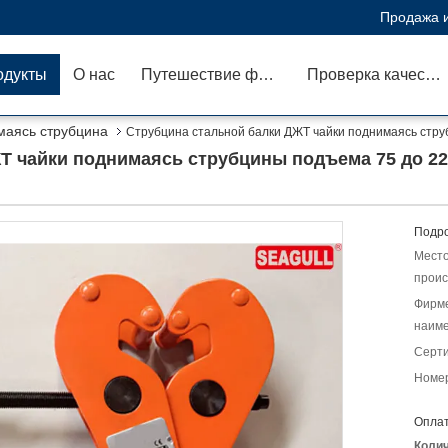
Продажа и
одукты
О нас
Путешествие фабрики
Проверка качества
маясь струбцина
Струбцина стальной балки ДЖТ чайки поднимаясь стр
Т чайки поднимаясь струбцины подъема 75 до 22
Подро
Мест
проис
Фирм
наиме
Серт
Номер
Оплат
Коли